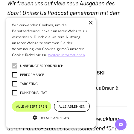
Wir freuen uns auf viele neue Ausgaben des
Sport Unites Us Podcast gemeinsam mit dem
×
Maniac Studios Team!
Wir verwenden Cookies, um die
Benutzerfreundlichkeit unserer Website zu
verbessern. Durch die weitere Nutzung
Mehr erfahren
unserer Webseite stimmen Sie der
Verwendung von Cookies gemäß unserer
Cookie-Richtlinie zu.
Weitere Informationen
UNBEDINGT ERFORDERLICH
OLLIVER TIETZ UND TOBIAS WRZESINSKI
PERFORMANCE
Geschäftsführer der DFB-Kulturstiftung &
TARGETING
Geschäftsführer der DFB-Stiftungen Egidius Braun &
FUNKTIONALITÄT
Sepp Herberger
ALLE AKZEPTIEREN
ALLE ABLEHNEN
Die professionelle Betreuung und Abwicklung
DETAILS ANZEIGEN
durch Maniac-Studios ist entscheidend für den