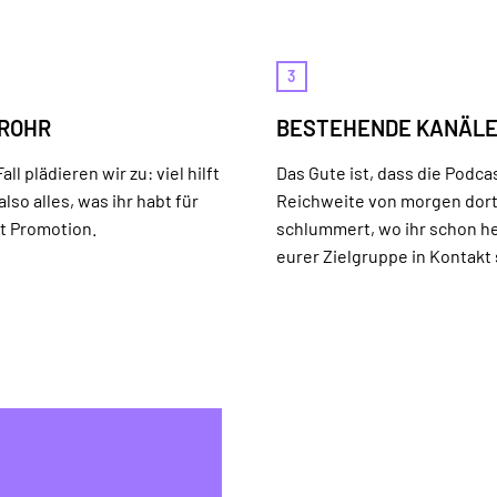
3
 ROHR
BESTEHENDE KANÄL
all plädieren wir zu: viel hilft
Das Gute ist, dass die Podca
 also alles, was ihr habt für
Reichweite von morgen dor
t Promotion.
schlummert, wo ihr schon h
eurer Zielgruppe in Kontakt 